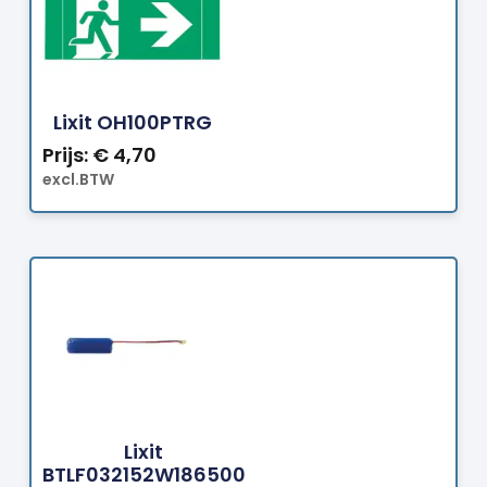
Bestellen
Lixit OH100PTRG
Prijs:
€
4,70
excl.BTW
Bestellen
Lixit
BTLF032152W186500