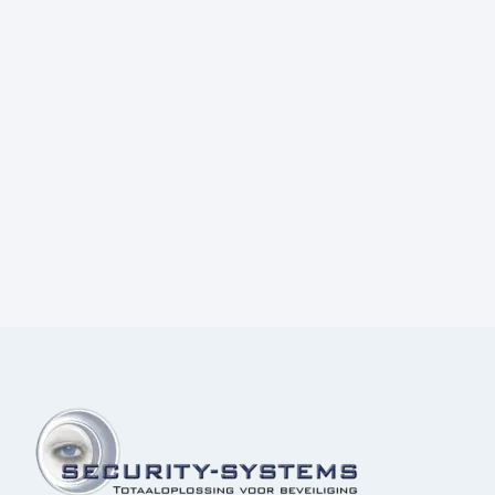
Prijs:
€
70,00
excl.BTW