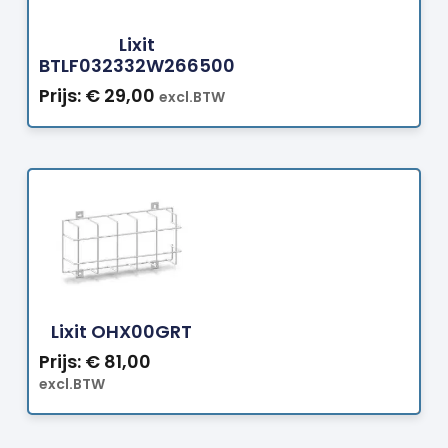
Lixit
BTLF032332W266500
Prijs:
€
29,00
excl.BTW
Bestellen
Lixit OHX00GRT
Prijs:
€
81,00
excl.BTW