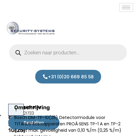
+31 (0)20 669 85 58
Bosch
Omschrijving
Prijs:
SM.50021733
DM-
Bosch DM-TP-10(25) Detectormodule voor
€
986,49
TP-
Bestellen
TITANUS Basisapparaten PROÂ·SENS TP-1 A en TP-2
excl.BTW
10(25)
A met max. gevoeligheid van 0,10 %/m (0,25 %/m)