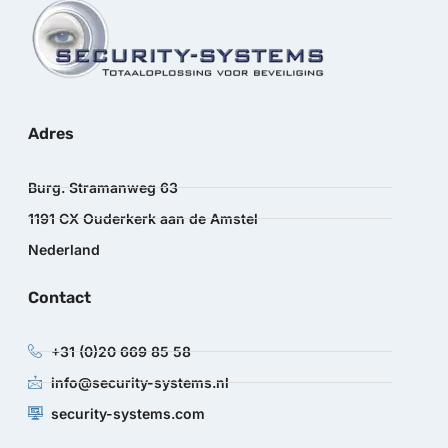
Adres
Burg. Stramanweg 63
1191 CX Ouderkerk aan de Amstel
Nederland
Contact
+31 (0)20 669 85 58
info@security-systems.nl
security-systems.com