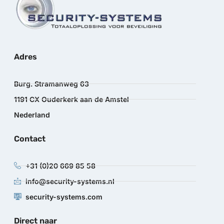
Adres
Burg. Stramanweg 63
1191 CX Ouderkerk aan de Amstel
Nederland
Contact
+31 (0)20 669 85 58
info@security-systems.nl
security-systems.com
Direct naar