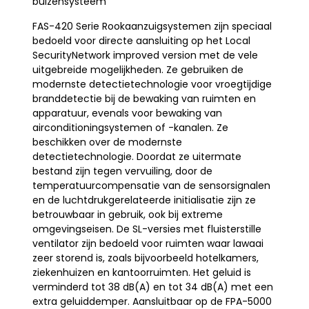
buizensysteem
FAS-420 Serie Rookaanzuigsystemen zijn speciaal
bedoeld voor directe aansluiting op het Local
SecurityNetwork improved version met de vele
uitgebreide mogelijkheden. Ze gebruiken de
modernste detectietechnologie voor vroegtijdige
branddetectie bij de bewaking van ruimten en
apparatuur, evenals voor bewaking van
airconditioningsystemen of -kanalen. Ze
beschikken over de modernste
detectietechnologie. Doordat ze uitermate
bestand zijn tegen vervuiling, door de
temperatuurcompensatie van de sensorsignalen
en de luchtdrukgerelateerde initialisatie zijn ze
betrouwbaar in gebruik, ook bij extreme
omgevingseisen. De SL-versies met fluisterstille
ventilator zijn bedoeld voor ruimten waar lawaai
zeer storend is, zoals bijvoorbeeld hotelkamers,
ziekenhuizen en kantoorruimten. Het geluid is
verminderd tot 38 dB(A) en tot 34 dB(A) met een
extra geluiddemper. Aansluitbaar op de FPA-5000