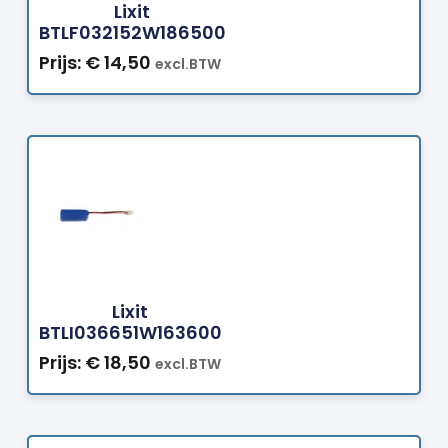
Lixit
BTLF032152W186500
Prijs:
€
14,50
excl.BTW
Bestellen
Lixit
BTLI036651W163600
Prijs:
€
18,50
excl.BTW