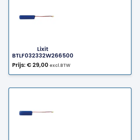
Bestellen
Lixit
BTLF032332W266500
Prijs:
€
29,00
excl.BTW
Bestellen