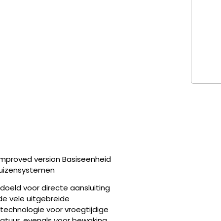
mproved version Basiseenheid
buizensystemen
oeld voor directe aansluiting
de vele uitgebreide
echnologie voor vroegtijdige
atuur, evenals voor bewaking