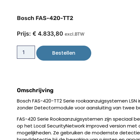
Bosch FAS-420-TT2
Prijs:
€
4.833,80
excl.BTW
Bestellen
Omschrijving
Bosch FAS-420-TT2 Serie rookaanzuigsystemen LSN i
zonder Detectormodule voor aansluiting van twee 
FAS-420 Serie Rookaanzuigsystemen zijn speciaal bed
op het Local SecurityNetwork improved version met 
mogelijkheden. Ze gebruiken de modernste detectiet
branddetectie bij de bewaking van ruimten en appar