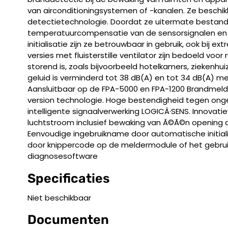
van airconditioningsystemen of -kanalen. Ze beschi
detectietechnologie. Doordat ze uitermate bestand z
temperatuurcompensatie van de sensorsignalen en 
initialisatie zijn ze betrouwbaar in gebruik, ook bij 
versies met fluisterstille ventilator zijn bedoeld voo
storend is, zoals bijvoorbeeld hotelkamers, ziekenhu
geluid is verminderd tot 38 dB(A) en tot 34 dB(A) m
Aansluitbaar op de FPA-5000 en FPA-1200 Brandmel
version technologie. Hoge bestendigheid tegen on
intelligente signaalverwerking LOGICÂ·SENS. Innovat
luchtstroom inclusief bewaking van Ã©Ã©n opening d
Eenvoudige ingebruikname door automatische initial
door knippercode op de meldermodule of het gebru
diagnosesoftware
Specificaties
Niet beschikbaar
Documenten