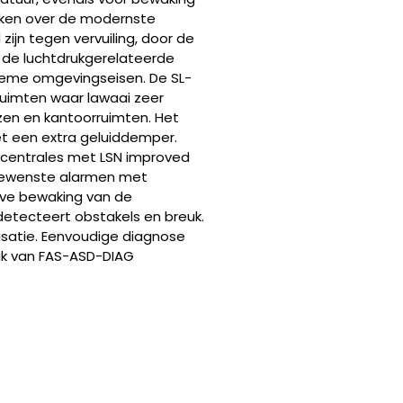
kken over de modernste
ijn tegen vervuiling, door de
de luchtdrukgerelateerde
extreme omgevingseisen. De SL-
r ruimten waar lawaai zeer
izen en kantoorruimten. Het
et een extra geluiddemper.
dcentrales met LSN improved
gewenste alarmen met
ieve bewaking van de
etecteert obstakels en breuk.
isatie. Eenvoudige diagnose
ik van FAS-ASD-DIAG