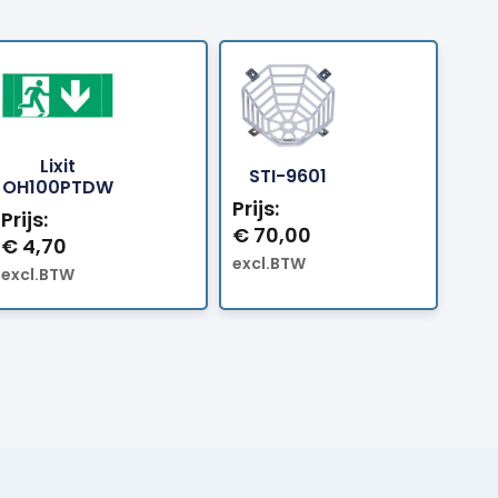
Lixit
Bestellen
Bestellen
STI-9601
OH100PTDW
Prijs:
Prijs:
€
70,00
€
4,70
excl.BTW
excl.BTW