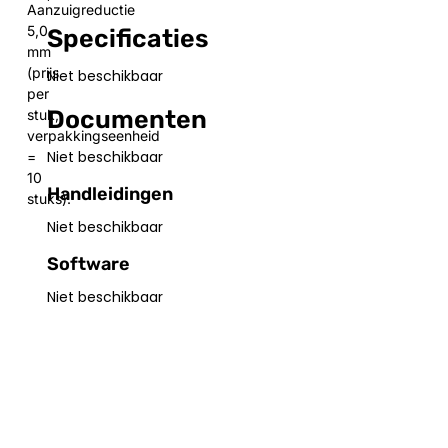
Aanzuigreductie
5,0
Specificaties
mm
(prijs
Niet beschikbaar
per
Documenten
stuk,
verpakkingseenheid
Niet beschikbaar
=
10
Handleidingen
stuks).
Niet beschikbaar
Software
Niet beschikbaar