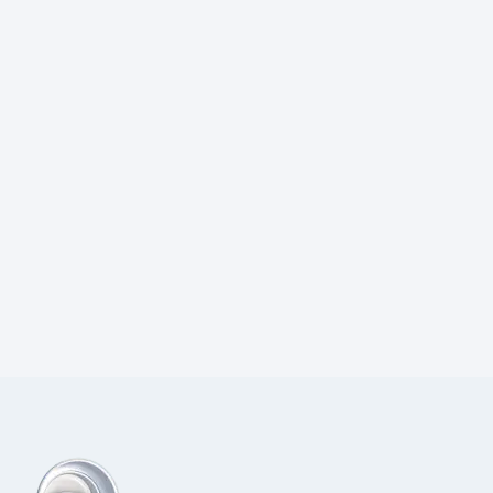
Prijs:
€
97,00
excl.BTW