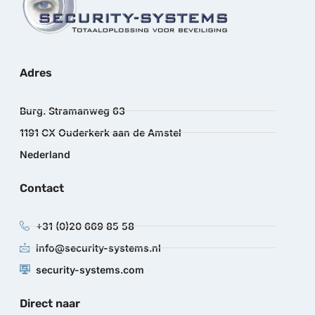
Adres
Burg. Stramanweg 63
1191 CX Ouderkerk aan de Amstel
Nederland
Contact
+31 (0)20 669 85 58
info@security-systems.nl
security-systems.com
Direct naar