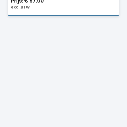
Prijs:
€
97,00
excl.BTW
Prijs:
€
14,50
excl.BTW