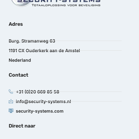
Adres
Burg. Stramanweg 63
1191 CX Ouderkerk aan de Amstel
Nederland
Contact
+31 (0)20 669 85 58
info@security-systems.nl
security-systems.com
Direct naar