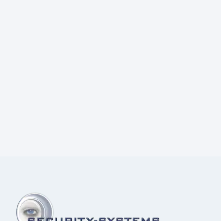
Prijs:
€
4,70
excl.BTW