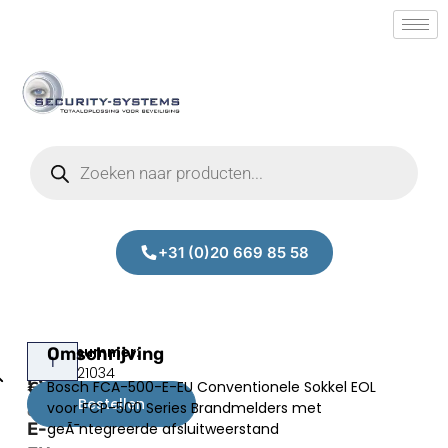
+31 (0)20 669 85 58
Bosch
Omschrijving
Prijs:
SM.50021034
FCA-
Bosch FCA-500-E-EU Conventionele Sokkel EOL
€
74,51
500-
Bestellen
voor FCP-500 Series Brandmelders met
excl.BTW
E-
geÃ¯ntegreerde afsluitweerstand