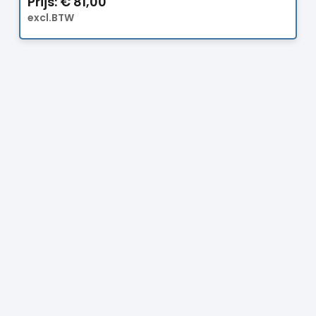
Prijs:
€
81,00
excl.BTW
Prijs:
€
97,00
excl.BTW