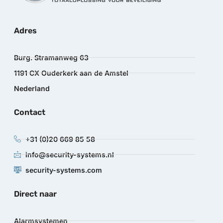
Adres
Burg. Stramanweg 63
1191 CX Ouderkerk aan de Amstel
Nederland
Contact
+31 (0)20 669 85 58
info@security-systems.nl
security-systems.com
Direct naar
Alarmsystemen