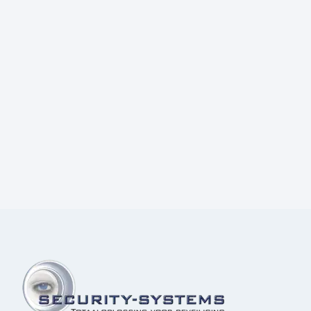
Prijs:
€
68,00
excl.BTW