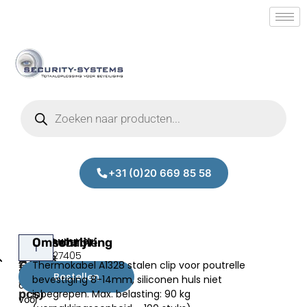
+31 (0)20 669 85 58
Thermocable
Omschrijving
Thermokabel
Prijs:
SM.50027405
A1328
A1328
Thermokabel A1328 stalen clip voor poutrelle
€
170,00
stalen
(100
Bestellen
bevestiging 8-14mm, siliconen huls niet
excl.BTW
clip
pcs)
inbegrepen. Max. belasting: 90 kg
voor