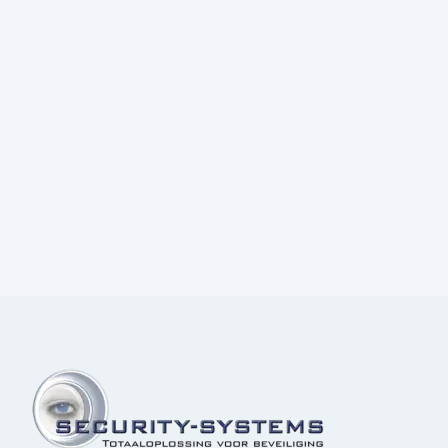
Prijs:
€
4,70
excl.BTW