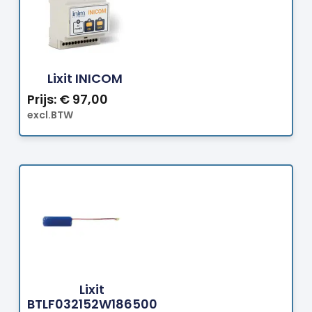
Bestellen
Lixit INICOM
Prijs:
€
97,00
excl.BTW
Bestellen
Lixit
BTLF032152W186500