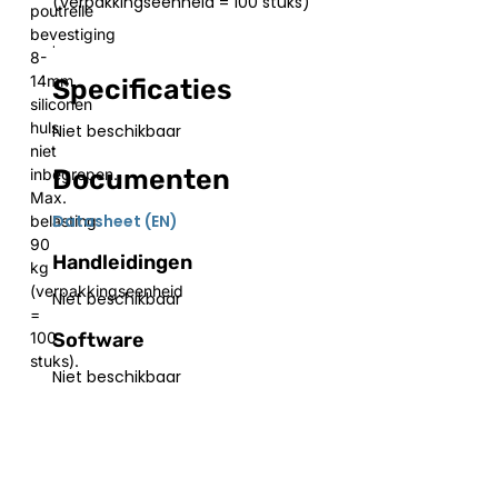
(verpakkingseenheid = 100 stuks)
poutrelle
bevestiging
.
8-
14mm,
Specificaties
siliconen
huls
Niet beschikbaar
niet
Documenten
inbegrepen.
Max.
Datasheet (EN)
belasting:
90
Handleidingen
kg
(verpakkingseenheid
Niet beschikbaar
=
Software
100
stuks).
Niet beschikbaar