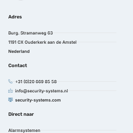
Adres
Burg. Stramanweg 63
1191 CX Ouderkerk aan de Amstel
Nederland
Contact
+31 (0)20 669 85 58
info@security-systems.nl
security-systems.com
Direct naar
Alarmsystemen