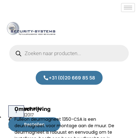
+31 (0)20 669 85 58
Fulleon
Omschrijving
Prijs:
SM.50012017
1350-
Fulleon deurmagneet 1350-CSA is een
€
137,00
CSA
Bestellen
deurmagneet voor montage aan de muur. De
excl.BTW
deurmagneet is robuust en eenvoudig om te