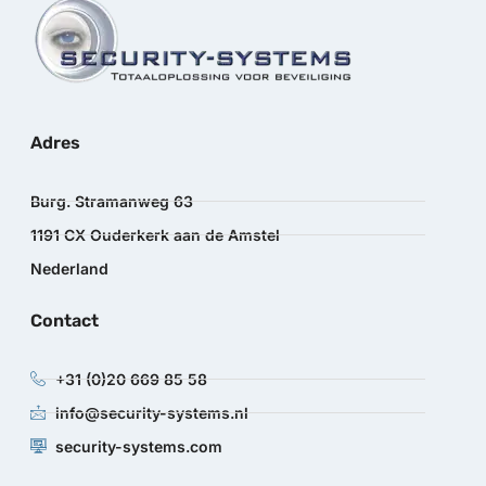
Adres
Burg. Stramanweg 63
1191 CX Ouderkerk aan de Amstel
Nederland
Contact
+31 (0)20 669 85 58
info@security-systems.nl
security-systems.com