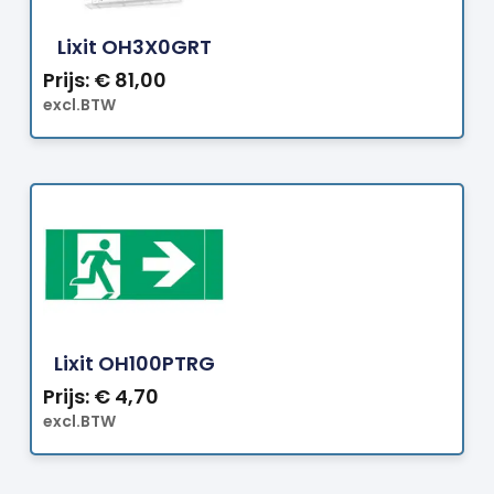
Bestellen
Lixit OH3X0GRT
Prijs:
€
81,00
excl.BTW
Bestellen
Lixit OH100PTRG
Prijs:
€
4,70
excl.BTW