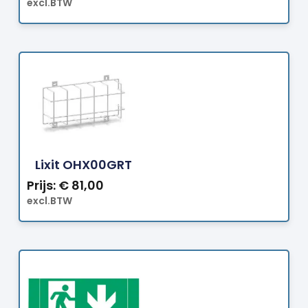
excl.BTW
Bestellen
Lixit OHX00GRT
Prijs:
€
81,00
excl.BTW