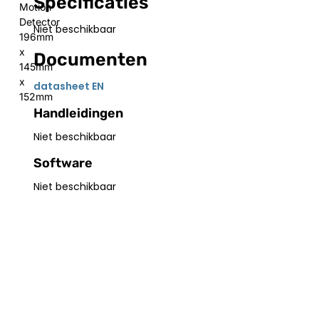
Specificaties
Motion
Detector
Niet beschikbaar
196mm
x
Documenten
145mm
x
datasheet EN
152mm
Handleidingen
Niet beschikbaar
Software
Niet beschikbaar