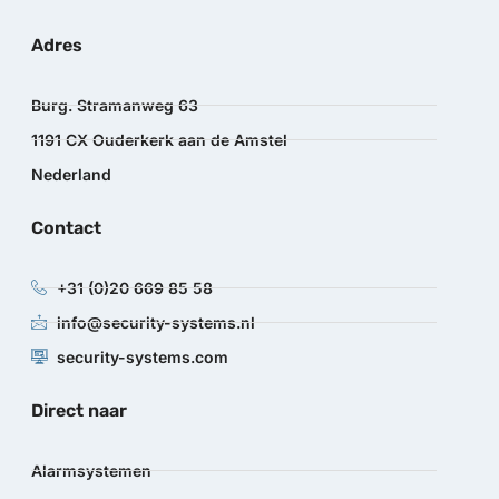
Adres
Burg. Stramanweg 63
1191 CX Ouderkerk aan de Amstel
Nederland
Contact
+31 (0)20 669 85 58
info@security-systems.nl
security-systems.com
Direct naar
Alarmsystemen