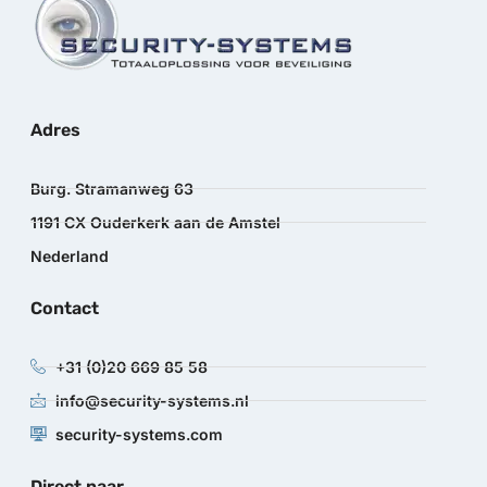
Adres
Burg. Stramanweg 63
1191 CX Ouderkerk aan de Amstel
Nederland
Contact
+31 (0)20 669 85 58
info@security-systems.nl
security-systems.com
Direct naar