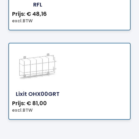
RFL
Prijs:
€
48,16
excl.BTW
Bestellen
Lixit OHX00GRT
Prijs:
€
81,00
excl.BTW