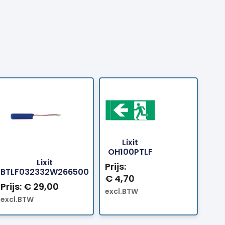
Lixit
Bestellen
Bestellen
OH100PTLF
Lixit
Prijs:
BTLF032332W266500
€
4,70
Prijs:
€
29,00
excl.BTW
excl.BTW