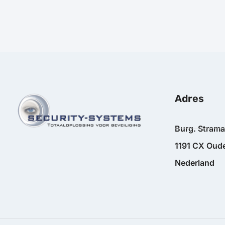
Adres
Burg. Stram
1191 CX Oude
Nederland