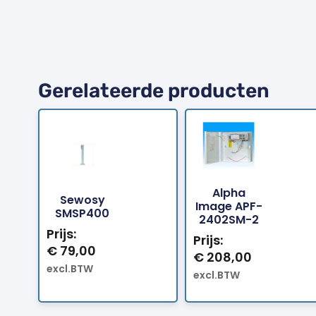
Gerelateerde producten
Alpha
Sewosy
Bestellen
Bestellen
Image APF-
SMSP400
2402SM-2
Prijs:
Prijs:
€
79,00
€
208,00
excl.BTW
excl.BTW