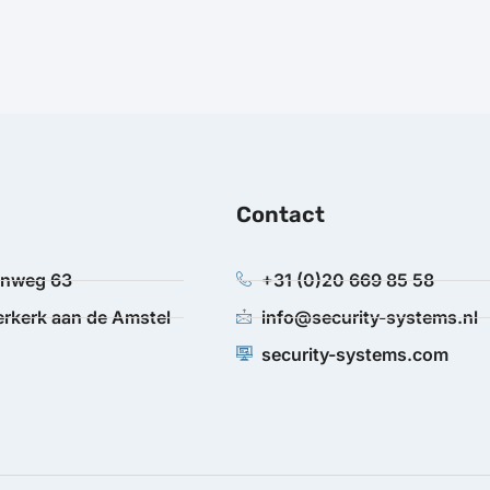
Contact
anweg 63
+31 (0)20 669 85 58
rkerk aan de Amstel
info@security-systems.nl
security-systems.com