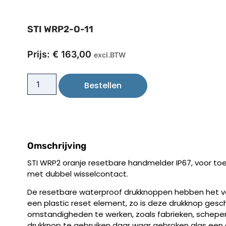
STI WRP2-O-11
Prijs:
€
163,00
excl.BTW
Bestellen
Omschrijving
STI WRP2 oranje resetbare handmelder IP67, voor toe
met dubbel wisselcontact.
De resetbare waterproof drukknoppen hebben het v
een plastic reset element, zo is deze drukknop ges
omstandigheden te werken, zoals fabrieken, schepe
drukknop te gebruiken daar waar gebroken glas een