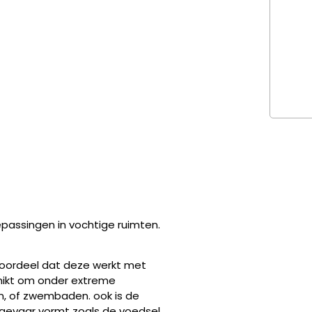
passingen in vochtige ruimten.
oordeel dat deze werkt met
chikt om onder extreme
n, of zwembaden. ook is de
 gevaar vormt zoals de voedsel