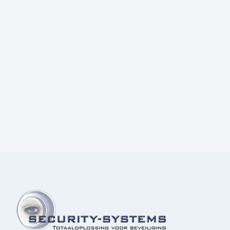
Prijs:
€
70,00
excl.BTW