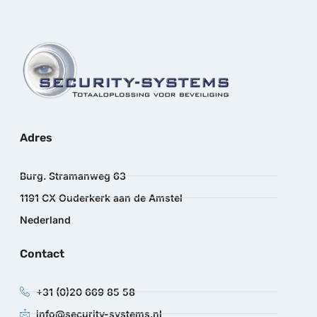
Adres
Burg. Stramanweg 63
1191 CX Ouderkerk aan de Amstel
Nederland
Contact
+31 (0)20 669 85 58
info@security-systems.nl