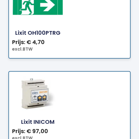
Bestellen
Lixit OH100PTRG
Prijs:
€
4,70
excl.BTW
Bestellen
Lixit INICOM
Prijs:
€
97,00
excl.BTW