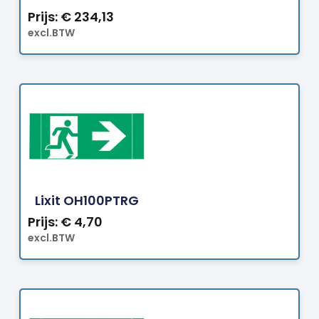
Prijs:
€
234,13
excl.BTW
Bestellen
Lixit OH100PTRG
Prijs:
€
4,70
excl.BTW