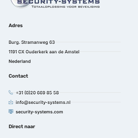
Adres
Burg. Stramanweg 63
1191 CX Ouderkerk aan de Amstel
Nederland
Contact
+31 (0)20 669 85 58
info@security-systems.nl
security-systems.com
Direct naar