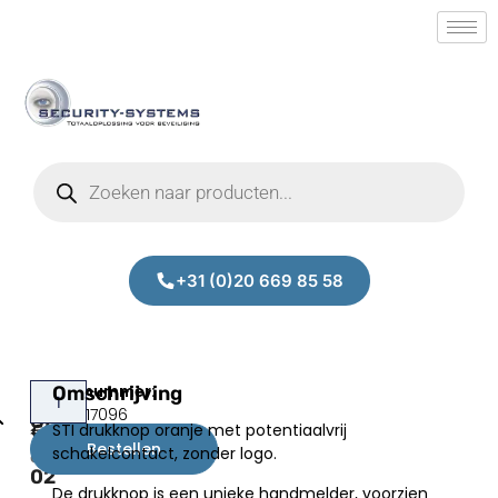
+31 (0)20 669 85 58
STI
Omschrijving
Prijs:
SM.50017096
GP-
STI drukknop oranje met potentiaalvrij
€
41,50
OD2-
Bestellen
schakelcontact, zonder logo.
excl.BTW
02
De drukknop is een unieke handmelder, voorzien