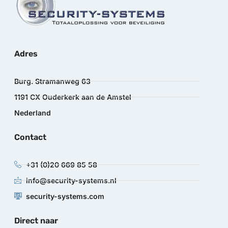
Adres
Burg. Stramanweg 63
1191 CX Ouderkerk aan de Amstel
Nederland
Contact
+31 (0)20 669 85 58
info@security-systems.nl
security-systems.com
Direct naar