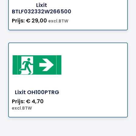
Lixit
BTLF032332W266500
Prijs:
€
29,00
excl.BTW
Bestellen
Lixit OH100PTRG
Prijs:
€
4,70
excl.BTW