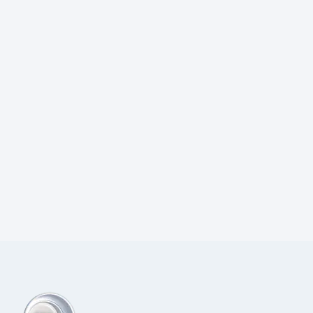
Prijs:
€
4,70
excl.BTW