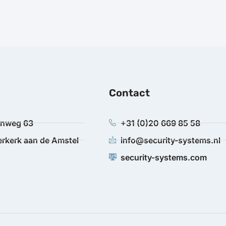
Contact
anweg 63
+31 (0)20 669 85 58
rkerk aan de Amstel
info@security-systems.nl
security-systems.com