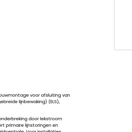
uwmontage voor afsluiting van
ebreide lijnbewaking) (ELS),
 onderbreking door lekstroom
t primaire lijnstoringen en
dcentrale. Voor installaties