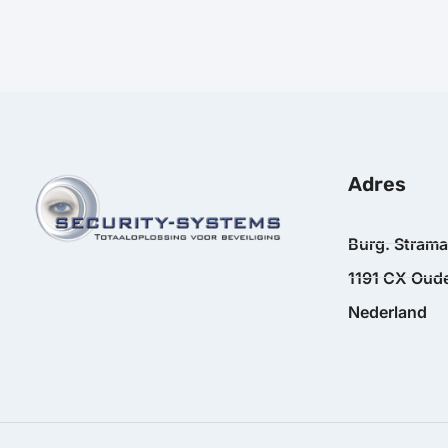
Adres
Burg. Stram
1191 CX Oude
Nederland