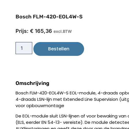
Bosch FLM-420-EOL4W-S
Prijs:
€
165,36
excl.BTW
Bestellen
Omschrijving
Bosch FLM-420-EOL4W-S EOL-module, 4-draads opbo
4-draads LSN-lijn met Extended Line Supervision (uitg
voor opbouwmontage
De EOL-module sluit LSN-lijnen af voor bewaking van
(ELS, eerder EN 54-13- vereiste). De module detecteer
AUXlijnstoringen en geeft deze door aan de brandmel