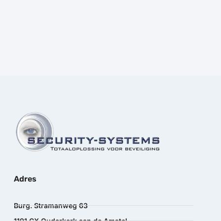
Prijs:
€
97,00
excl.BTW
Adres
Burg. Stramanweg 63
1191 CX Ouderkerk aan de Amstel