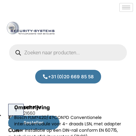
+31 (0)20 669 85 58
Bosch
Omschrijving
Prijs:
SM.50021660
FLM-
Bosch FLM?420/4?CON?D Conventionele
€
170,32
420/4-
Bestellen
interfacemodule voor 4- draads LSN, met adapter
excl.BTW
CON-
voor installatie op een DIN-rail conform EN 60715,