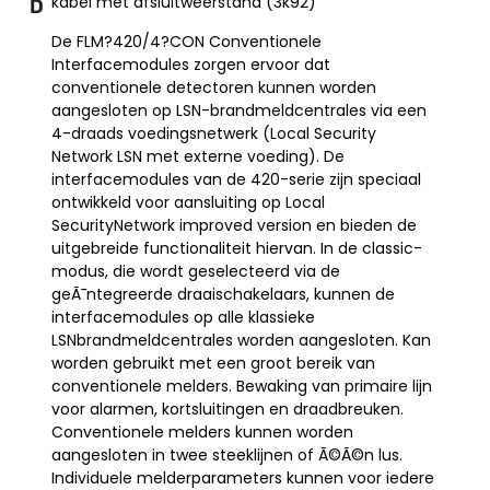
kabel met afsluitweerstand (3k92)
D
De FLM?420/4?CON Conventionele
Interfacemodules zorgen ervoor dat
conventionele detectoren kunnen worden
aangesloten op LSN-brandmeldcentrales via een
4-draads voedingsnetwerk (Local Security
Network LSN met externe voeding). De
interfacemodules van de 420-serie zijn speciaal
ontwikkeld voor aansluiting op Local
SecurityNetwork improved version en bieden de
uitgebreide functionaliteit hiervan. In de classic-
modus, die wordt geselecteerd via de
geÃ¯ntegreerde draaischakelaars, kunnen de
interfacemodules op alle klassieke
LSNbrandmeldcentrales worden aangesloten. Kan
worden gebruikt met een groot bereik van
conventionele melders. Bewaking van primaire lijn
voor alarmen, kortsluitingen en draadbreuken.
Conventionele melders kunnen worden
aangesloten in twee steeklijnen of Ã©Ã©n lus.
Individuele melderparameters kunnen voor iedere