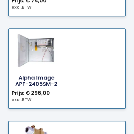
Prijs:
€
74,00
excl.BTW
Bestellen
Alpha Image
APF-2405SM-2
Prijs:
€
296,00
excl.BTW