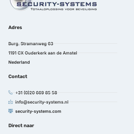
Adres
Burg. Stramanweg 63
1191 CX Ouderkerk aan de Amstel
Nederland
Contact
+31 (0)20 669 85 58
info@security-systems.nl
security-systems.com
Direct naar