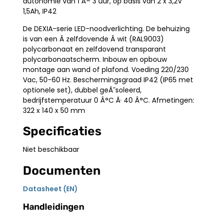
autonomie van 1 Â– 3 uur, op basis van 2 x 3,2V
1,5Ah, IP42
De DEXIA-serie LED-noodverlichting. De behuizing
is van een Â zelfdovende Â wit (RAL9003)
polycarbonaat en zelfdovend transparant
polycarbonaatscherm. Inbouw en opbouw
montage aan wand of plafond. Voeding 220/230
Vac, 50-60 Hz. Beschermingsgraad IP42 (IP65 met
optionele set), dubbel geÃ¯soleerd,
bedrijfstemperatuur 0 Â°C Ã· 40 Â°C. Afmetingen:
322 x 140 x 50 mm
Specificaties
Niet beschikbaar
Documenten
Datasheet (EN)
Handleidingen