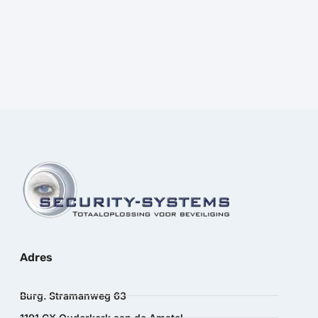
Prijs:
€
70,00
excl.BTW
Adres
Burg. Stramanweg 63
1191 CX Ouderkerk aan de Amstel