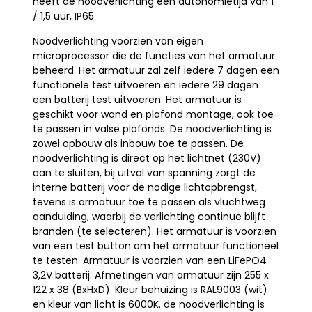
heeft de noodverlichting een autonomietijd van 1
/ 1,5 uur, IP65
Noodverlichting voorzien van eigen
microprocessor die de functies van het armatuur
beheerd. Het armatuur zal zelf iedere 7 dagen een
functionele test uitvoeren en iedere 29 dagen
een batterij test uitvoeren. Het armatuur is
geschikt voor wand en plafond montage, ook toe
te passen in valse plafonds. De noodverlichting is
zowel opbouw als inbouw toe te passen. De
noodverlichting is direct op het lichtnet (230V)
aan te sluiten, bij uitval van spanning zorgt de
interne batterij voor de nodige lichtopbrengst,
tevens is armatuur toe te passen als vluchtweg
aanduiding, waarbij de verlichting continue blijft
branden (te selecteren). Het armatuur is voorzien
van een test button om het armatuur functioneel
te testen. Armatuur is voorzien van een LiFePO4
3,2V batterij. Afmetingen van armatuur zijn 255 x
122 x 38 (BxHxD). Kleur behuizing is RAL9003 (wit)
en kleur van licht is 6000K. de noodverlichting is