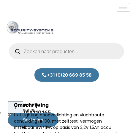
+31 (0)20 669 85 58
Lixit
Omschrijving
Prijs:
SM.50020020
HP100AA110165
Lixit Lighting noodverlichting en vluchtroute
€
133,00
Bestellen
aanduiding HP100, met zelftest. Vermogen
excl.BTW
instelbaar 8W/11W, op basis van 3,2V 1,5Ah accu