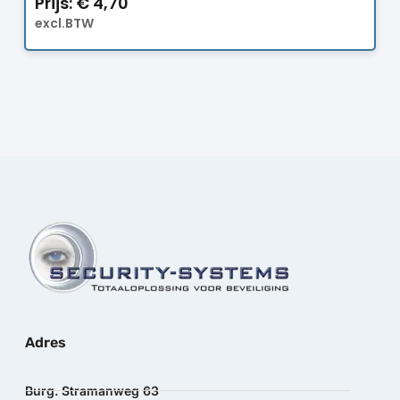
Prijs:
€
4,70
excl.BTW
Adres
Burg. Stramanweg 63