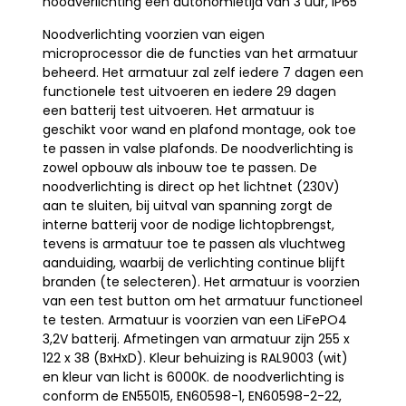
noodverlichting een autonomietijd van 3 uur, IP65
Noodverlichting voorzien van eigen
microprocessor die de functies van het armatuur
beheerd. Het armatuur zal zelf iedere 7 dagen een
functionele test uitvoeren en iedere 29 dagen
een batterij test uitvoeren. Het armatuur is
geschikt voor wand en plafond montage, ook toe
te passen in valse plafonds. De noodverlichting is
zowel opbouw als inbouw toe te passen. De
noodverlichting is direct op het lichtnet (230V)
aan te sluiten, bij uitval van spanning zorgt de
interne batterij voor de nodige lichtopbrengst,
tevens is armatuur toe te passen als vluchtweg
aanduiding, waarbij de verlichting continue blijft
branden (te selecteren). Het armatuur is voorzien
van een test button om het armatuur functioneel
te testen. Armatuur is voorzien van een LiFePO4
3,2V batterij. Afmetingen van armatuur zijn 255 x
122 x 38 (BxHxD). Kleur behuizing is RAL9003 (wit)
en kleur van licht is 6000K. de noodverlichting is
conform de EN55015, EN60598-1, EN60598-2-22,