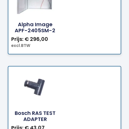
Bestellen
Alpha Image
APF-2405SM-2
Prijs:
€
296,00
excl.BTW
Bestellen
Bosch RAS TEST
ADAPTER
Prijs:
€
43,07