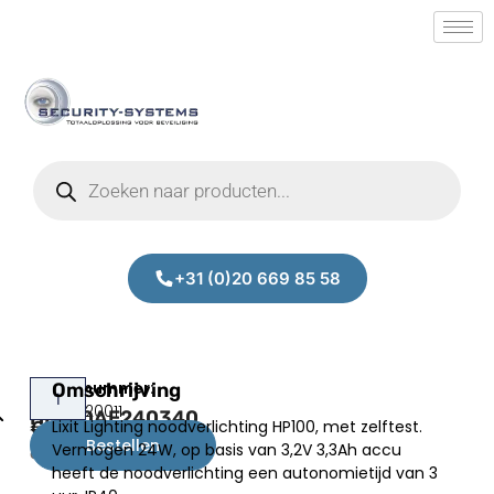
+31 (0)20 669 85 58
Lixit
Omschrijving
Prijs:
SM.50020011
HP100AE240340
Lixit Lighting noodverlichting HP100, met zelftest.
€
115,00
Bestellen
Vermogen 24W, op basis van 3,2V 3,3Ah accu
excl.BTW
heeft de noodverlichting een autonomietijd van 3