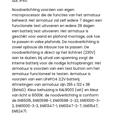
uur, IP40
Noodverlichting voorzien van eigen
microprocessor die de functies van het armatuur
beheerd. Het armatuur zal zelf iedere 7 dagen een
functionele test uitvoeren en iedere 29 dagen
een batterij test uitvoeren. Het armatuur is
geschikt voor wand en plafond montage, ook toe
te passen in valse plafonds. De noodverlichting is
zowel opbouw als inbouw toe te passen. De
noodverlichting is direct op het lichtnet (230V)
aan te sluiten, bij uitval van spanning zorgt de
interne batterij voor de nodige lichtopbrengst. Het
armatuur is voorzien van een test button om het
armatuur functioneel te testen. Armatuur is
voorzien van een LiFePO4 3,2V batterij.
Afmetingen van armatuur zijn 255 x 122 x 38
(BxHxD). Kleur behuizing is RAL9003 (wit) en kleur
van licht is 6000K. de noodverlichting is conform
de EN55015, EN60598-1, EN60598-2-22, EN61000-3-
2, EN61000-3-3, EN61347-1, EN61347-2-7, EN61547,
EN62471.