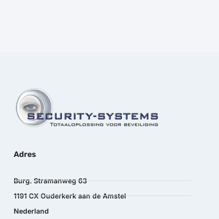
Adres
Burg. Stramanweg 63
1191 CX Ouderkerk aan de Amstel
Nederland