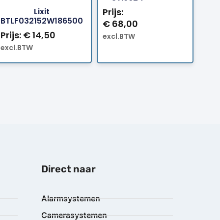
Lixit
Prijs:
BTLF032152W186500
€
68,00
Prijs:
€
14,50
excl.BTW
excl.BTW
Direct naar
Alarmsystemen
Camerasystemen