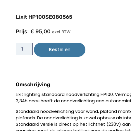
Lixit HP100SE080565
Prijs:
€
95,00
excl.BTW
Bestellen
Omschrijving
Lixit lighting standaard noodverlichting HP100. Vermo
3,3Ah accu heeft de noodverlichting een autonomietij
Standaard noodverlichting voor wand, plafond monta
plafonds. De noodverlichting is zowel opbouw als in
Standaard versie is direct op het lichtnet (230V) aan t
spanning zorgt de interne batterij voor de nodige li