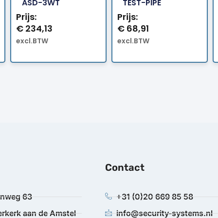
ASD-3WT
TEST-PIPE
Prijs:
Prijs:
€
234,13
€
68,91
excl.BTW
excl.BTW
Contact
anweg 63
+31 (0)20 669 85 58
rkerk aan de Amstel
info@security-systems.nl