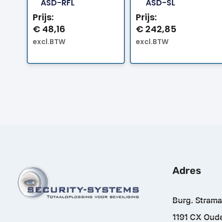
ASD-RFL
ASD-SL
Prijs:
Prijs:
€
48,16
€
242,85
excl.BTW
excl.BTW
Adres
Burg. Stram
1191 CX Oude