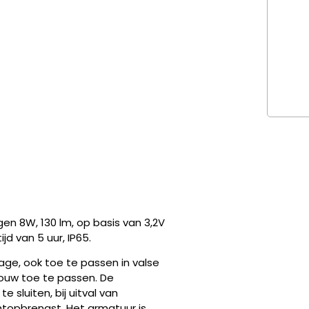
gen 8W, 130 lm, op basis van 3,2V
d van 5 uur, IP65.
ge, ook toe te passen in valse
bouw toe te passen. De
e sluiten, bij uitval van
chtopbrengst. Het armatuur is