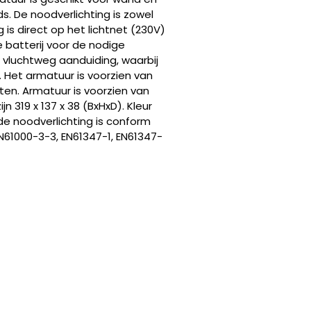
s. De noodverlichting is zowel
is direct op het lichtnet (230V)
ne batterij voor de nodige
s vluchtweg aanduiding, waarbij
). Het armatuur is voorzien van
en. Armatuur is voorzien van
n 319 x 137 x 38 (BxHxD). Kleur
. de noodverlichting is conform
N61000-3-3, EN61347-1, EN61347-