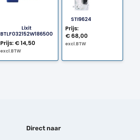
Bestellen
Bestellen
STI9624
Lixit
Prijs:
BTLF032152W186500
€
68,00
Prijs:
€
14,50
excl.BTW
excl.BTW
Direct naar