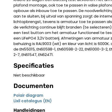
plafond montage, ook toe te passen in valse plafond
opbouw als inbouw toe te passen. De noodverlichting 
aan te sluiten, bij uitval van spanning zorgt de inter
lichtopbrengst, tevens is armatuur toe te passen al
de verlichting continue blijft branden (te selecteren
een test button om het armatuur functioneel te test
een LiFePO4 3,2V batterij. Afmetingen van armatuur zij
behuizing is RAL9003 (wit) en kleur van licht is 6000K
de EN55015, EN60598-1, EN60598-2-22, EN61000-3-2, E
2-7, EN61547, EN62471.
Specificaties
Niet beschikbaar
Documenten
Polair diagram
Lixil catalogus (EN)
Handleidingen