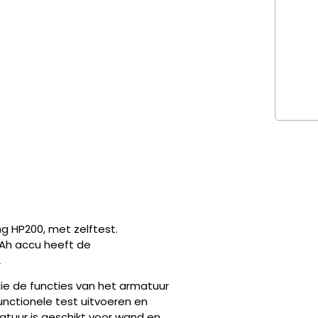
ng HP200, met zelftest.
5Ah accu heeft de
2
ie de functies van het armatuur
unctionele test uitvoeren en
atuur is geschikt voor wand en