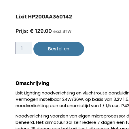
Lixit HP200AA360142
Prijs:
€
129,00
excl.BTW
Bestellen
Omschrijving
Lixit Lighting noodverlichting en vluchtroute aanduidi
Vermogen instelbaar 24W/36W, op basis van 3,2V 1,
noodverlichting een autonomietijd van 1 / 1,5 uur, IP4
Noodverlichting voorzien van eigen microprocessor d
beheerd. Het armatuur zal zelf iedere 7 dagen een f
iedere 29 dagen een batterij test uitvoeren. Het arm