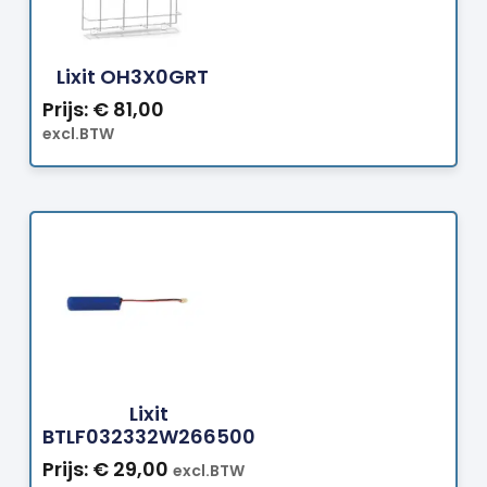
Bestellen
Lixit OH3X0GRT
Prijs:
€
81,00
excl.BTW
Bestellen
Lixit
BTLF032332W266500
Prijs:
€
29,00
excl.BTW