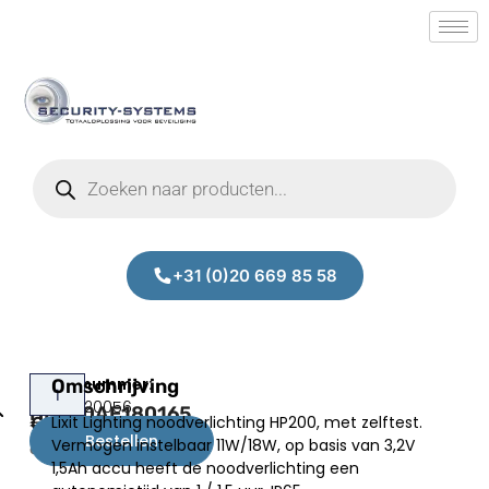
+31 (0)20 669 85 58
Lixit
Omschrijving
Prijs:
SM.50020056
HP200AE180165
Lixit Lighting noodverlichting HP200, met zelftest.
€
141,00
Bestellen
Vermogen instelbaar 11W/18W, op basis van 3,2V
excl.BTW
1,5Ah accu heeft de noodverlichting een