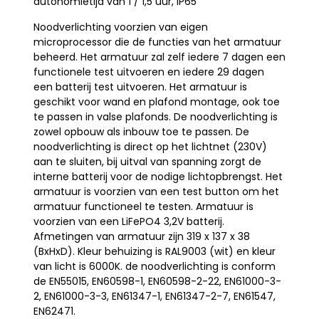
autonomietijd van 1 / 1,5 uur, IP65
Noodverlichting voorzien van eigen
microprocessor die de functies van het armatuur
beheerd. Het armatuur zal zelf iedere 7 dagen een
functionele test uitvoeren en iedere 29 dagen
een batterij test uitvoeren. Het armatuur is
geschikt voor wand en plafond montage, ook toe
te passen in valse plafonds. De noodverlichting is
zowel opbouw als inbouw toe te passen. De
noodverlichting is direct op het lichtnet (230V)
aan te sluiten, bij uitval van spanning zorgt de
interne batterij voor de nodige lichtopbrengst. Het
armatuur is voorzien van een test button om het
armatuur functioneel te testen. Armatuur is
voorzien van een LiFePO4 3,2V batterij.
Afmetingen van armatuur zijn 319 x 137 x 38
(BxHxD). Kleur behuizing is RAL9003 (wit) en kleur
van licht is 6000K. de noodverlichting is conform
de EN55015, EN60598-1, EN60598-2-22, EN61000-3-
2, EN61000-3-3, EN61347-1, EN61347-2-7, EN61547,
EN62471.