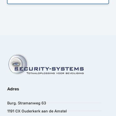
Adres
Burg. Stramanweg 63
1191 CX Ouderkerk aan de Amstel