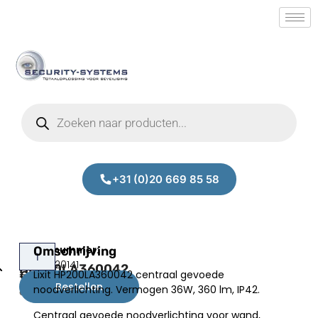
+31 (0)20 669 85 58
Lixit
Omschrijving
Prijs:
SM.50020141
HP200LA360042
Lixit HP200LA360042 centraal gevoede
€
77,00
Bestellen
noodverlichting. Vermogen 36W, 360 lm, IP42.
excl.BTW
Centraal gevoede noodverlichting voor wand,