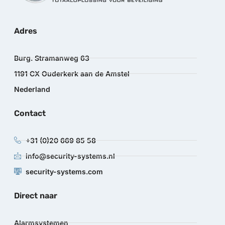
Adres
Burg. Stramanweg 63
1191 CX Ouderkerk aan de Amstel
Nederland
Contact
+31 (0)20 669 85 58
info@security-systems.nl
security-systems.com
Direct naar
Alarmsystemen