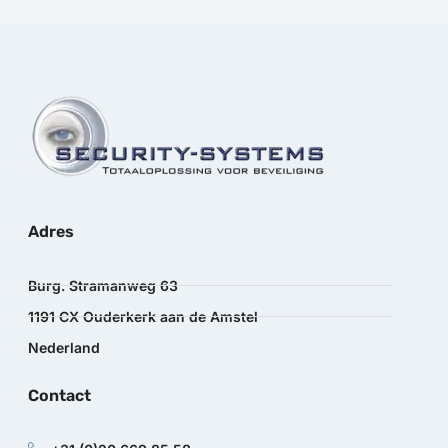
Adres
Burg. Stramanweg 63
1191 CX Ouderkerk aan de Amstel
Nederland
Contact