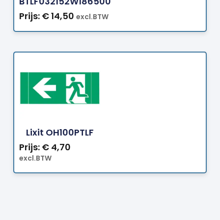
BTLF032152W186500
Prijs:
€
14,50
excl.BTW
Bestellen
Lixit OH100PTLF
Prijs:
€
4,70
excl.BTW