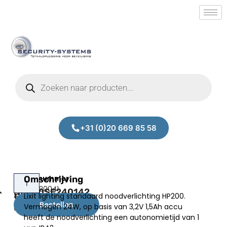
+31 (0)20 669 85 58
Lixit
Omschrijving
Prijs:
SM.50020041
HP200SE240142
Lixit lighting standaard noodverlichting HP200.
€
76,00
Bestellen
Vermogen 24W, op basis van 3,2V 1,5Ah accu
excl.BTW
heeft de noodverlichting een autonomietijd van 1