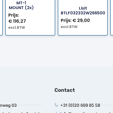
MT-1
MOUNT (2x)
Lixit
BTLF032332W266500
Prijs:
Prijs:
€
29,00
€
116,27
excl.BTW
excl.BTW
Contact
anweg 63
+31 (0)20 669 85 58