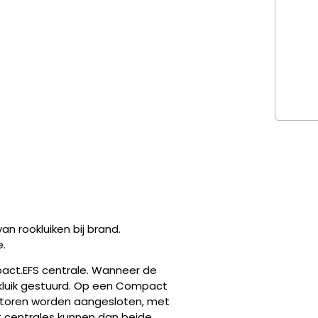
n rookluiken bij brand.
.
act.EFS centrale. Wanneer de
kluik gestuurd. Op een Compact
otoren worden aangesloten, met
centrales kunnen dan beide