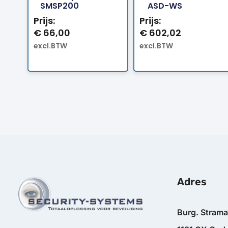
SMSP200
ASD-WS
Prijs:
Prijs:
€
66,00
€
602,02
excl.BTW
excl.BTW
Adres
Burg. Stram