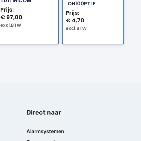
Lixit INICOM
OH100PTLF
Prijs:
Prijs:
€
97,00
€
4,70
excl.BTW
excl.BTW
Direct naar
Alarmsystemen