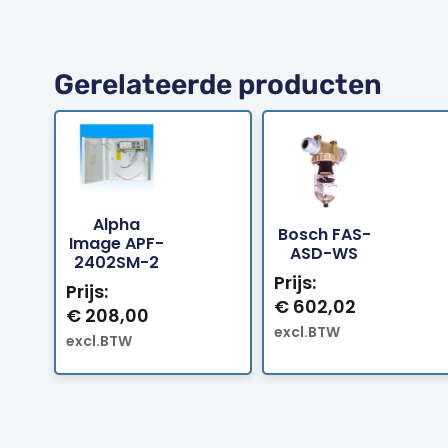
Gerelateerde producten
Alpha
Bosch FAS-
Bestellen
Bestellen
Image APF-
ASD-WS
2402SM-2
Prijs:
Prijs:
€
602,02
€
208,00
excl.BTW
excl.BTW