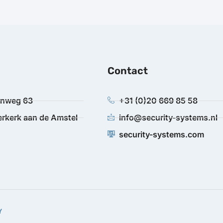
Contact
anweg 63
+31 (0)20 669 85 58
rkerk aan de Amstel
info@security-systems.nl
security-systems.com
Y