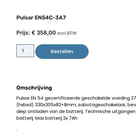
Pulsar EN54C-3A7
Prijs:
€
358,00
excl.BTW
Bestellen
Omschrijving
Pulsar EN 54 gecertificeerde geschakelde voeding 2
(hxbxd) 330x305x82+8mm, sabotageschakelaar, beve
diep ontladen van de batterij. Technische uitgangen
batterij. Max batterij 2x 7Ah
.