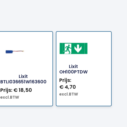
Lixit
Bestellen
Bestellen
OH100PTDW
Lixit
Prijs:
BTLI036651W163600
€
4,70
Prijs:
€
18,50
excl.BTW
excl.BTW