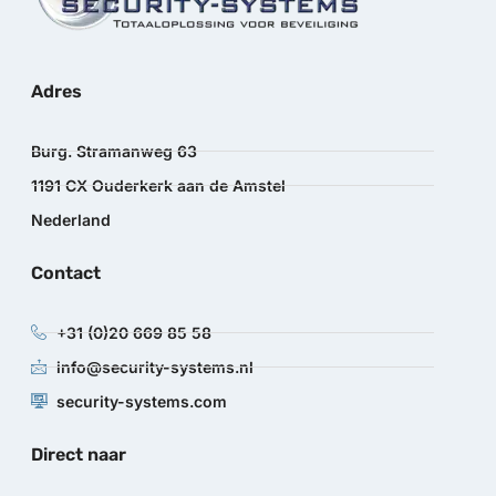
Adres
Burg. Stramanweg 63
1191 CX Ouderkerk aan de Amstel
Nederland
Contact
+31 (0)20 669 85 58
info@security-systems.nl
security-systems.com
Direct naar