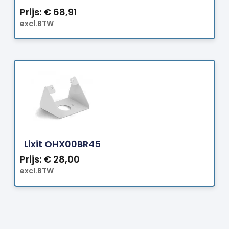
Prijs:
€
68,91
excl.BTW
Bestellen
Lixit OHX00BR45
Prijs:
€
28,00
excl.BTW