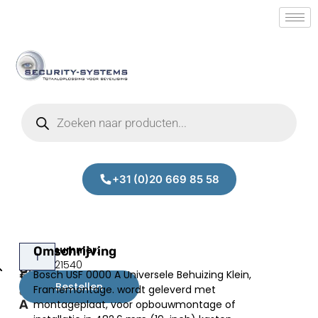
+31 (0)20 669 85 58
Bosch
Omschrijving
Prijs:
SM.50021540
USF
Bosch USF 0000 A Universele Behuizing Klein,
€
327,61
0000
Bestellen
Framemontage. wordt geleverd met
excl.BTW
A
montageplaat, voor opbouwmontage of