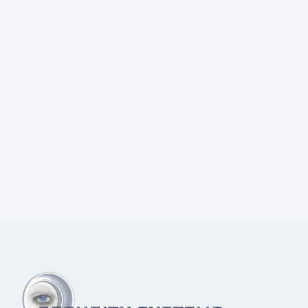
Prijs:
€
2,60
excl.BTW