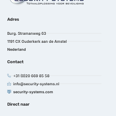
Adres
Burg. Stramanweg 63
1191 CX Ouderkerk aan de Amstel
Nederland
Contact
+31 (0)20 669 85 58
info@security-systems.nl
security-systems.com
Direct naar