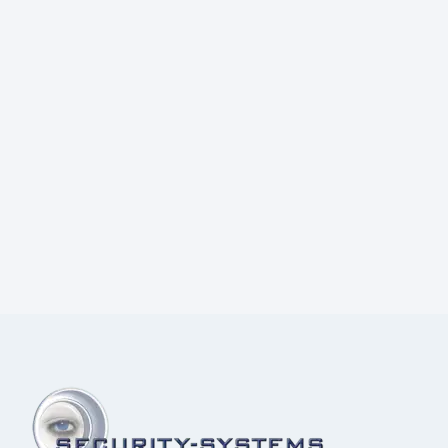
Prijs:
€
70,00
excl.BTW