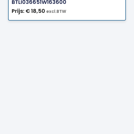
BTLI036651W163600
Prijs:
€
18,50
excl.BTW
Prijs:
€
4,70
excl.BTW