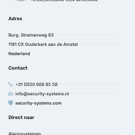
Adres
Burg. Stramanweg 63
1191 CX Ouderkerk aan de Amstel
Nederland
Contact
+31 (0)20 669 85 58
info@security-systems.nl
security-systems.com
Direct naar
Alarmsystemen