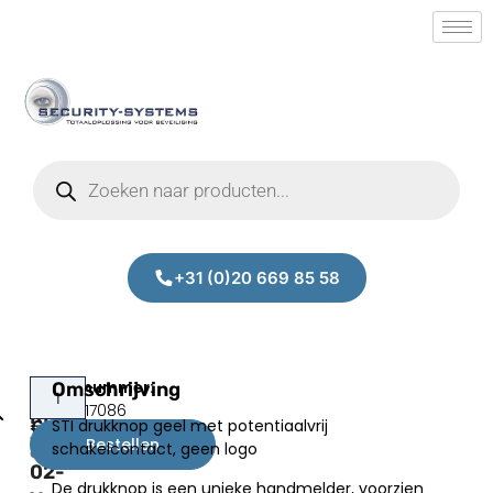
+31 (0)20 669 85 58
STI
Omschrijving
Prijs:
SM.50017086
RP-
STI drukknop geel met potentiaalvrij
€
41,50
YD2-
Bestellen
schakelcontact, geen logo
excl.BTW
02-
De drukknop is een unieke handmelder, voorzien