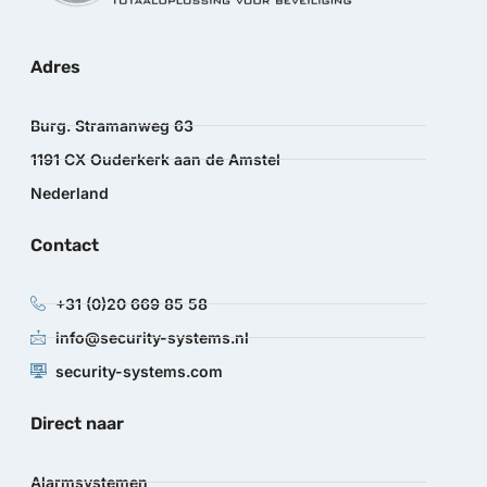
Adres
Burg. Stramanweg 63
1191 CX Ouderkerk aan de Amstel
Nederland
Contact
+31 (0)20 669 85 58
info@security-systems.nl
security-systems.com
Direct naar
Alarmsystemen