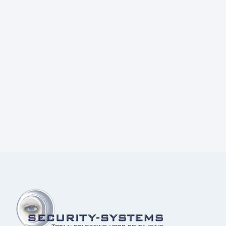
Prijs:
€
70,00
excl.BTW