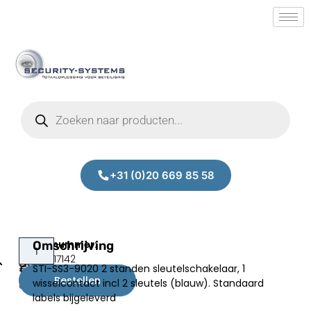
+31 (0)20 669 85 58
STI-
Omschrijving
Prijs:
SM.50017142
SS3-
STI-SS3-9020 2 standen sleutelschakelaar, 1
€
79,00
9020
Bestellen
wisselcontact incl 2 sleutels (blauw). Standaard
excl.BTW
labels bijgeleverd