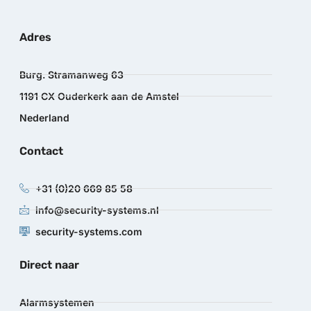
Adres
Burg. Stramanweg 63
1191 CX Ouderkerk aan de Amstel
Nederland
Contact
+31 (0)20 669 85 58
info@security-systems.nl
security-systems.com
Direct naar
Alarmsystemen