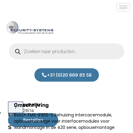
+31 (0)20 669 85 58
Bosch
Omschrijving
Prijs:
SM.50021674
FMX-
Bosch FMX-IFB55-S Behuizing intercacemodule,
€
7,10
IFB55-
Bestellen
opbouwmontage voor interfacemodules voor
excl.BTW
S
wandmontage in de 420 serie, opbouwmontage