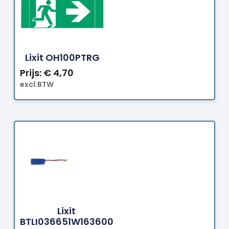
Bestellen
Lixit OH100PTRG
Prijs:
€
4,70
excl.BTW
Bestellen
Lixit
BTLI036651W163600