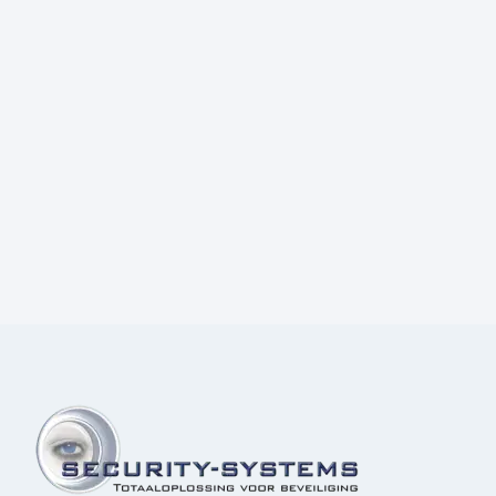
Prijs:
€
4,70
excl.BTW