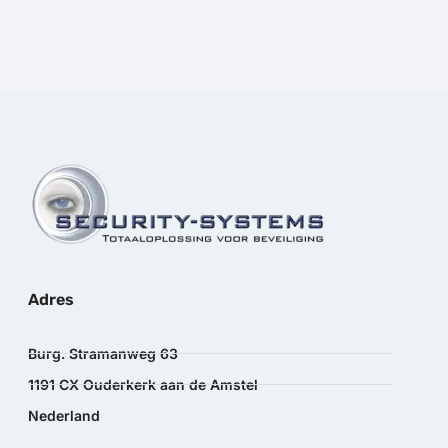
Adres
Burg. Stramanweg 63
1191 CX Ouderkerk aan de Amstel
Nederland