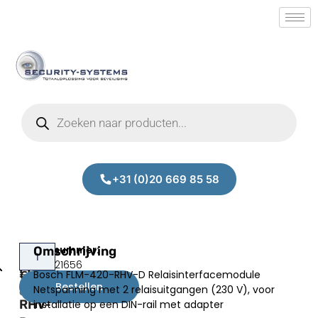
+31 (0)20 669 85 58
Bosch
Omschrijving
Prijs:
SM.50021656
FLM-
Bosch FLM-420-RHV-D Relaisinterfacemodule
€
177,41
420-
Bestellen
Netspanning met 2 relaisuitgangen (230 V), voor
excl.BTW
RHV-
installatie op een DIN-rail met adapter