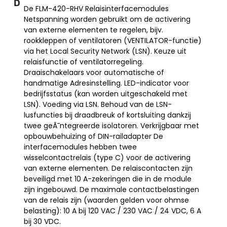
D
De FLM-420-RHV Relaisinterfacemodules
Netspanning worden gebruikt om de activering
van externe elementen te regelen, bijv.
rookkleppen of ventilatoren (VENTILATOR-functie)
via het Local Security Network (LSN). Keuze uit
relaisfunctie of ventilatorregeling.
Draaischakelaars voor automatische of
handmatige Adresinstelling. LED-indicator voor
bedrijfsstatus (kan worden uitgeschakeld met
LSN). Voeding via LSN. Behoud van de LSN-
lusfuncties bij draadbreuk of kortsluiting dankzij
twee geÃ¯ntegreerde isolatoren. Verkrijgbaar met
opbouwbehuizing of DIN-railadapter De
interfacemodules hebben twee
wisselcontactrelais (type C) voor de activering
van externe elementen. De relaiscontacten zijn
beveiligd met 10 A-zekeringen die in de module
zijn ingebouwd. De maximale contactbelastingen
van de relais zijn (waarden gelden voor ohmse
belasting): 10 A bij 120 VAC / 230 VAC / 24 VDC, 6 A
bij 30 VDC.