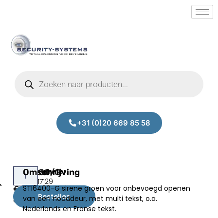
+31 (0)20 669 85 58
STI6400/G
Omschrijving
Prijs:
SM.50017129
STI6400-G sirene groen voor onbevoegd openen
€
284,00
Bestellen
van een nooddeur, met multi tekst, o.a.
excl.BTW
Nederlands en Franse tekst.