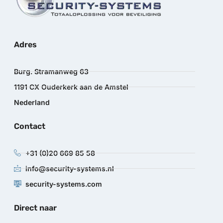
Adres
Burg. Stramanweg 63
1191 CX Ouderkerk aan de Amstel
Nederland
Contact
+31 (0)20 669 85 58
info@security-systems.nl
security-systems.com
Direct naar