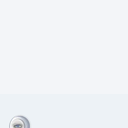
Prijs:
€
68,00
excl.BTW