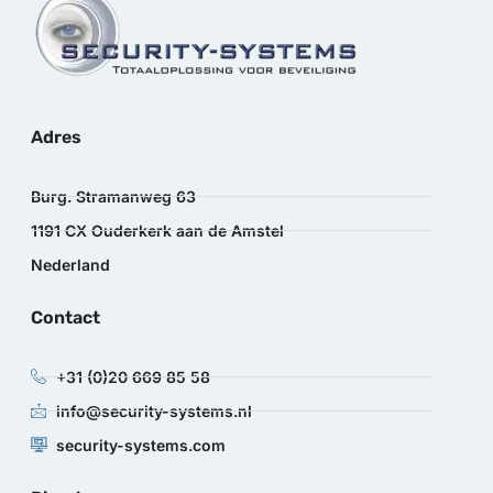
Adres
Burg. Stramanweg 63
1191 CX Ouderkerk aan de Amstel
Nederland
Contact
+31 (0)20 669 85 58
info@security-systems.nl
security-systems.com