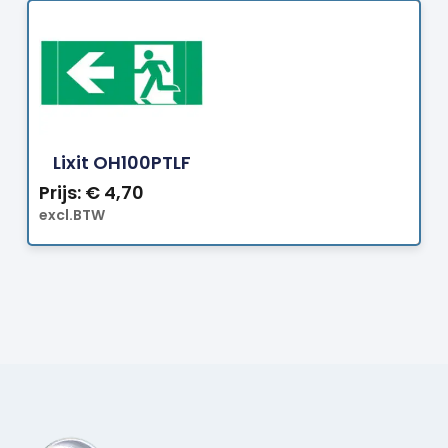
Bestellen
Lixit OH100PTLF
Prijs:
€
4,70
excl.BTW