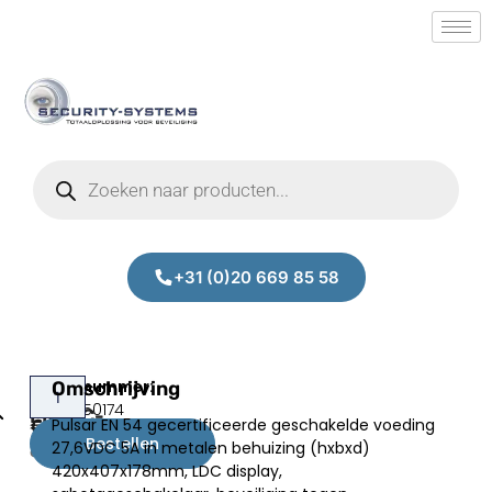
+31 (0)20 669 85 58
Pulsar
Omschrijving
Prijs:
SM.30350174
EN54C-
Pulsar EN 54 gecertificeerde geschakelde voeding
€
521,00
5A40LCD
Bestellen
27,6VDC 5A in metalen behuizing (hxbxd)
excl.BTW
420x407x178mm, LDC display,