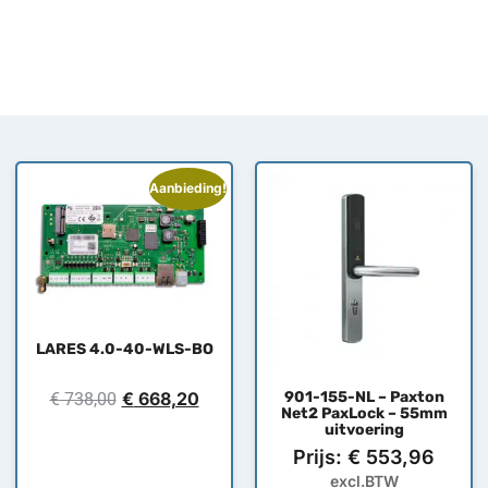
Aanbieding!
LARES 4.0-40-WLS-BO
€
668,20
901-155-NL – Paxton
€
738,00
Net2 PaxLock – 55mm
uitvoering
Prijs:
€
553,96
excl.BTW